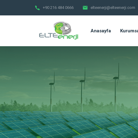
+90 216 484 0666
elteenerji@elteenerji.com
Anasayfa
Kurumsa