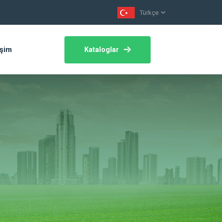
Türkçe
işim
Kataloglar